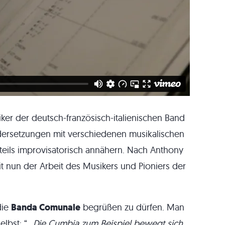
er der deutsch-französisch-italienischen Band
ndersetzungen mit verschiedenen musikalischen
h teils improvisatorisch annähern. Nach Anthony
t nun der Arbeit des Musikers und Pioniers der
die
Banda Comunale
begrüßen zu dürfen. Man
lbst: “
…Die Cumbia zum Beispiel bewegt sich