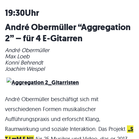
19:30Uhr
André Obermüller “Aggregation
2” –
für 4 E-Gitarren
André Obermüller
Max Loeb
Konni Behrendt
Joachim Wespel
André Obermüller beschäftigt sich mit
verschiedenen Formen musikalischer
Aufführungspraxis und erforscht Klang,
Raumwirkung und soziale Interaktion. Das Projekt
„S
T I mM E N“
für 25 Musiker und Video, das er 2013