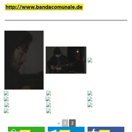
http://www.bandacomunale.de
◄
1
2
teilen
teilen
teilen