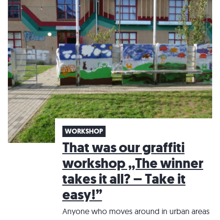
WORKSHOP
That was our graffiti
workshop ,,The winner
takes it all? – Take it
easy!”
Anyone who moves around in urban areas