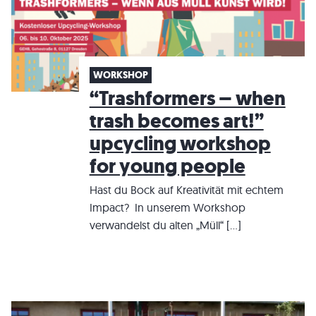
WORKSHOP
“Trashformers – when
trash becomes art!”
upcycling workshop
for young people
Hast du Bock auf Kreativität mit echtem
Impact? In unserem Workshop
verwandelst du alten „Müll“ […]