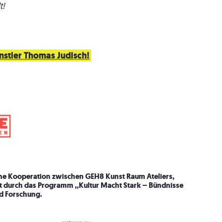
t!
nstler Thomas Judisch!
eine Kooperation zwischen GEH8 Kunst Raum Ateliers,
rt durch das Programm ,,Kultur Macht Stark – Bündnisse
nd
Forschung.