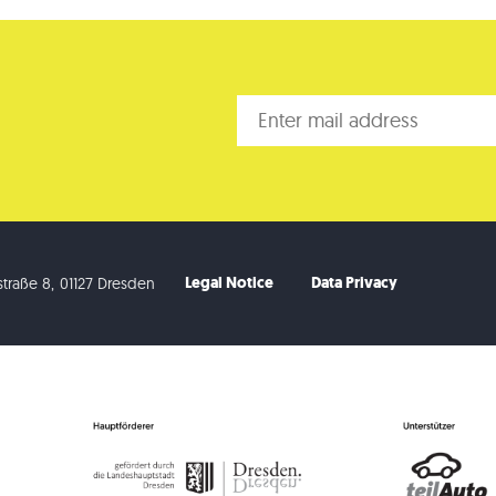
Legal Notice
Data Privacy
traße 8
,
01127 Dresden