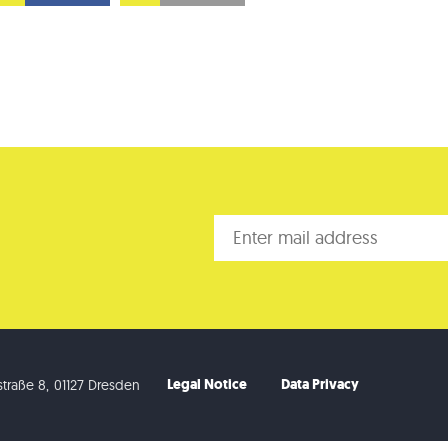
Legal Notice
Data Privacy
traße 8
,
01127 Dresden