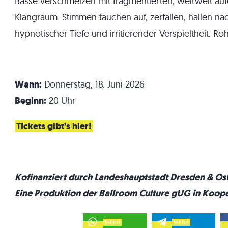
Bässe verschmelzen mit fragmentierten, weltweit a
Klangraum. Stimmen tauchen auf, zerfallen, hallen n
hypnotischer Tiefe und irritierender Verspieltheit. Ro
Wann:
Donnerstag, 18. Juni 2026
Beginn:
20 Uhr
Tickets gibt’s hier!
Kofinanziert durch Landeshauptstadt Dresden & Os
Eine Produktion der Ballroom Culture gUG in Koope
teilen
teilen