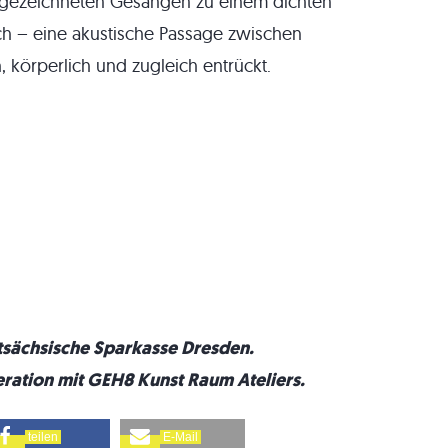
ufgezeichneten Gesängen zu einem dichten
ach – eine akustische Passage zwischen
h, körperlich und zugleich entrückt.
tsäch
s
ische Sparkasse Dresden.
ration mit GEH8 Kunst Raum Ateliers.
teilen
E-Mail