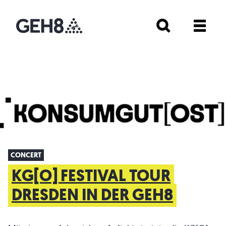
CONCERT
KG[O] FESTIVAL TOUR
DRESDEN IN DER GEH8