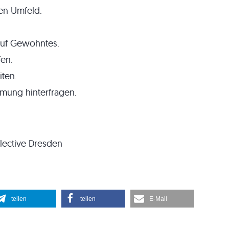
en Umfeld.
auf Gewohntes.
en.
ten.
mung hinterfragen.
lective Dresden
teilen
teilen
E-Mail