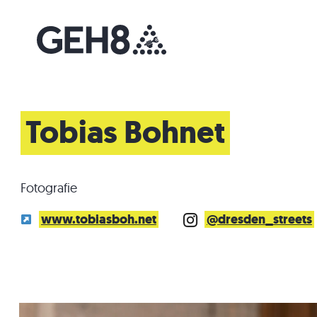
Tobias Bohnet
Fotografie
www.tobiasboh.net
@dresden_streets