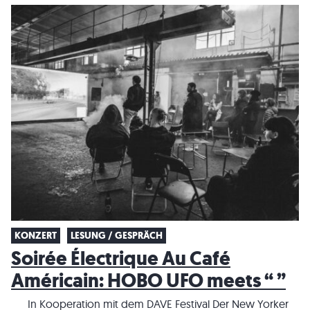
KONZERT
LESUNG / GESPRÄCH
Soirée Électrique Au Café
Américain: HOBO UFO meets “ ”
In Kooperation mit dem DAVE Festival Der New Yorker