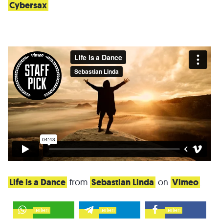
Cybersax
Life is a Dance
from
Sebastian Linda
on
Vimeo
.
teilen
teilen
teilen