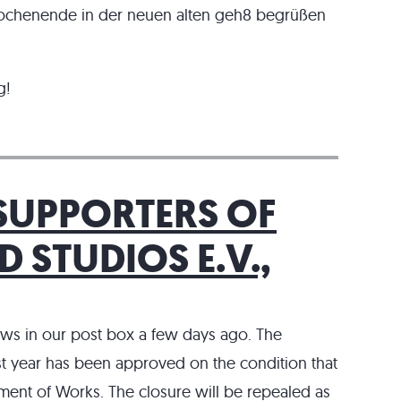
Wochenende in der neuen alten geh8 begrüßen
g!
SUPPORTERS OF
 STUDIOS E.V.,
s in our post box a few days ago. The
st year has been approved on the condition that
ent of Works. The closure will be repealed as