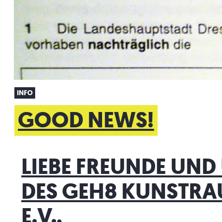
INFO
GOOD NEWS!
LIEBE FREUNDE UND
DES GEH8 KUNSTRA
E.V.,