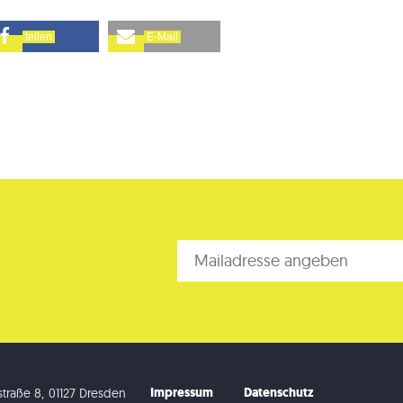
teilen
E-Mail
Impressum
Datenschutz
traße 8
,
01127 Dresden