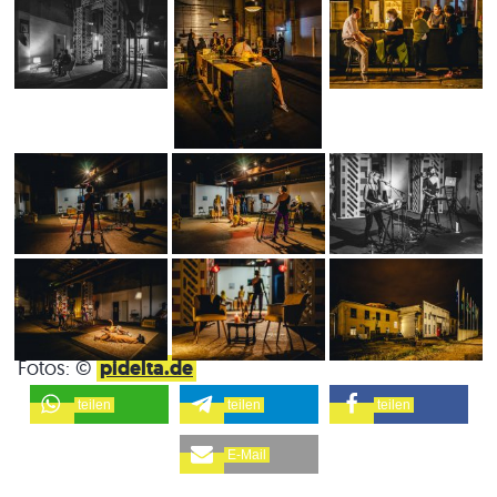
Fotos: ©
pidelta.de
teilen
teilen
teilen
E-Mail