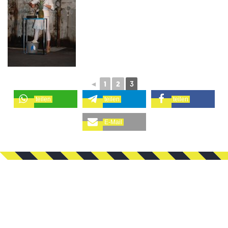
◄
1
2
3
teilen
teilen
teilen
E-Mail