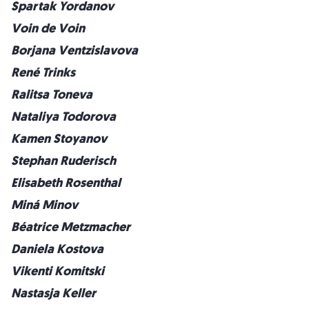
Spartak Yordanov
Voin de Voin
Borjana Ventzislavova
René Trinks
Ralitsa Toneva
Nataliya Todorova
Kamen Stoyanov
Stephan Ruderisch
Elisabeth Rosenthal
Miná Minov
Béatrice Metzmacher
Daniela Kostova
Vikenti Komitski
Nastasja Keller