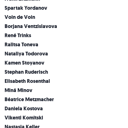
Spartak Yordanov
Voin de Voin
Borjana Ventzislavova
René Trinks
Ralitsa Toneva
Nataliya Todorova
Kamen Stoyanov
Stephan Ruderisch
Elisabeth Rosenthal
Miná Minov
Béatrice Metzmacher
Daniela Kostova
Vikenti Komitski
Nastasja Keller